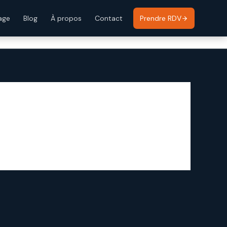
age
Blog
À propos
Contact
Prendre RDV
Blog
Contact
À propos
Cas d’usage