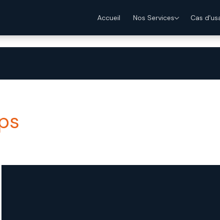
Accueil
Nos Services
Cas d'us
quée
Accompagnement & Formation
Stratégie Data
ps