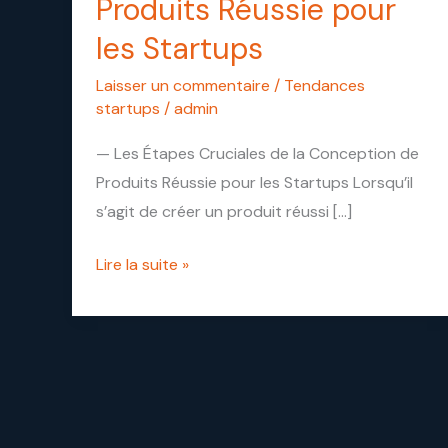
Produits Réussie pour
de
les Startups
la
Conception
Laisser un commentaire
/
Tendances
de
startups
/
admin
Produits
— Les Étapes Cruciales de la Conception de
Réussie
Produits Réussie pour les Startups Lorsqu’il
pour
s’agit de créer un produit réussi […]
les
Startups
Lire la suite »