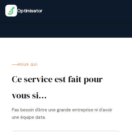
Accueil
Stratégie
IA
Accompagnement
Blog
À
Optimisator
Optimisator
Data
Appliquée
p
POUR QUI
Ce service est fait pour
vous si…
Pas besoin d'être une grande entreprise ni d'avoir
une équipe data.