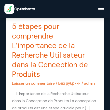
Aller
Optimisator
au
contenu
5 étapes pour
5
étapes
comprendre
pour
L’importance de la
comprendre
Recherche Utilisateur
L’importance
de
dans la Conception de
la
Produits
Recherche
Utilisateur
Laisser un commentaire
/
Без рубрики
/
admin
dans
— L’Importance de la Recherche Utilisateur
la
dans la Conception de Produits La conception
Conception
de produits est une étape cruciale pour […]