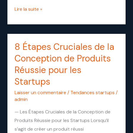
Géant
Lire la suite »
Apple
en
2026
8 Étapes Cruciales de la
8
Étapes
Conception de Produits
Cruciales
Réussie pour les
de
Startups
la
Conception
Laisser un commentaire
/
Tendances startups
/
de
admin
Produits
— Les Étapes Cruciales de la Conception de
Réussie
Produits Réussie pour les Startups Lorsqu’il
pour
s’agit de créer un produit réussi
les