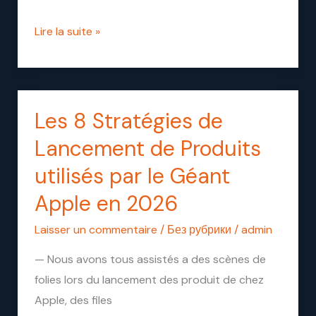
de
Produits
Lire la suite »
Les 8 Stratégies de
Les
8
Lancement de Produits
Stratégies
utilisés par le Géant
de
Apple en 2026
Lancement
de
Laisser un commentaire
/
Без рубрики
/
admin
Produits
— Nous avons tous assistés a des scènes de
utilisés
folies lors du lancement des produit de chez
par
Apple, des files
le