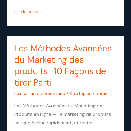
Startups
Lire la suite »
Les Méthodes Avancées
Les
Méthodes
du Marketing des
Avancées
produits : 10 Façons de
du
tirer Parti
Marketing
des
Laisser un commentaire
/
Stratégies
/
admin
produits
Les Méthodes Avancées du Marketing de
:
Produits en Ligne — Le marketing de produits
10
en ligne évolue rapidement, et rester
Façons