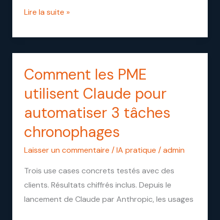
de
Lire la suite »
tirer
Parti
Comment les PME
Comment
les
utilisent Claude pour
PME
automatiser 3 tâches
utilisent
chronophages
Claude
pour
Laisser un commentaire
/
IA pratique
/
admin
automatiser
Trois use cases concrets testés avec des
3
clients. Résultats chiffrés inclus. Depuis le
tâches
lancement de Claude par Anthropic, les usages
chronophages